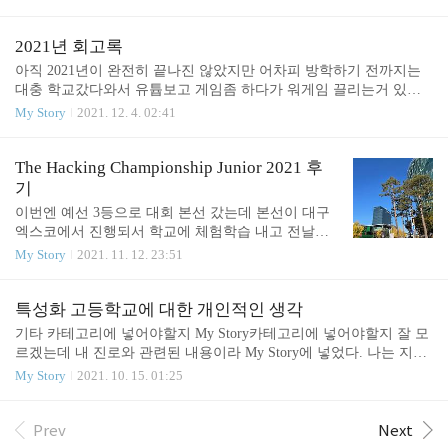
진것 같다. 지금도 워게임 끄적이고 CTF꾸준히 하고 있긴 한데 예전
만 아니면 거의 칼답이고 인스타나 페이스북도 자주 보니까 답장
처럼 열정적으로 하는것도 아니고 실력도 거의 안느는듯 싶다. 내가
속..
잠시 느슨해진 사이에 엄청나게 치고 올라가는 몇몇 사람들을 보면
2021년 회고록
서 자괴감도 많이 느껴졌다. 선린 합격하고도 고민을 많이 했다. 내
아직 2021년이 완전히 끝나진 않았지만 어차피 방학하기 전까지는
신을 잡아야 할지 아니면 컴퓨터에 올인하는게 맞는지.. 둘다 챙기기
대충 학교갔다와서 유튭보고 게임좀 하다가 워게임 끌리는거 있으
엔 둘다 어중간해져서 이것도 저것도 아닌 사람이 될것 같아서 하나
면 대충 풀고 중간중간 CTF하는 휴식기를 가질거라서 지금 쓰나 20
My Story
2021. 12. 4. 02:41
만 확실하게 잡고 갈것이다. 고민을 많이 해봤는데 내신만 할거면 이
21년이 완전히 끝나고 쓰나 바뀌는건 딱히 없을것같아서 그냥 지금
학교에 온 이유가 없다. 많은 고민 끝에 그냥 컴퓨터에 올인하..
씁니다. 2021년은 내 가치관과 자아가 형성된 시기인것 같다. 2020년
12월 말쯤에 오픈채팅방에서 다소 귀찮을법한 질문을 많이 하면서
The Hacking Championship Junior 2021 후
혼자서 공부하던 저에게 팀장님께서 TeamH4C에 들어오걸 제안하셔
기
서 팀에 들어가게 되었다. 팀에 들어가서 열심히 공부해서 처음으로
이번엔 예선 3등으로 대회 본선 갔는데 본선이 대구
CTF에서 성과를 내고 스터디 그룹에서 공식그룹으로 승급(?)되었던
엑스코에서 진행되서 학교에 체험학습 내고 전날에
경험은 아직도 생생하다. TeamH4C에서 팀원으로 있으면서 해킹 실
학교 끝나자마자 KTX타고 대구가서 근처 호텔에서
My Story
2021. 11. 12. 23:51
력도 늘어났지만 무엇보다 여러 보안계 사람들..
같은팀 형들이랑 자고 바로 대회하러 갔다. 엑스코
건물이 생각보다 되게 크고 삐까뻔적해서 생각보다
큰 행사라는것을 실감했다. 가운데 말고 오른쪽이 엑
특성화 고등학교에 대한 개인적인 생각
스코 건물이다 외관만 봐도 굉장히 크고 아름다운 건
기타 카테고리에 넣어야할지 My Story카테고리에 넣어야할지 잘 모
물이다. 또 다른층에서는 사이버보안 컨퍼런스가 진
르겠는데 내 진로와 관련된 내용이라 My Story에 넣었다. 나는 지금
행되었다. 대회하느라 컨퍼런스는 포스터만 보고 안
현재 선린인터넷 고등학교를 목표로 하고 있다. 디지털미디어고등
My Story
2021. 10. 15. 01:25
가봐서 어땠을지는 모르겠다. 컨퍼런스도 재밌었을
학교에 기숙사가 있어서 더 편할거라는 생각에 처음에는 디미고를
것같다. 사진에서 보이다시피 건물 내부도 굉장히 크
가려고 했으나 특별전형도 내신을 너무많이 봐서 가능성이 0%라는
다. 현장체험학습 간 기분이었다. 본선 장소에 입장
판단이 들어서 다행히도 이번년도에 미래인재 전형에서 내신을 안
Prev
Next
하자마자 기념품 하나를 받았는데 열어보니까 국정
보는 디미고와 양대산맥을 이루는 보안계에서 유명한 선린고를 준