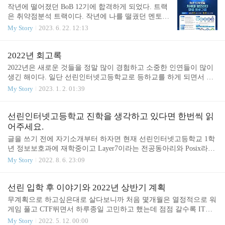
이 든다. 1월 ~ 7월 왠지는 모르겠지만 2023년도 초창
작년에 떨어졌던 BoB 12기에 합격하게 되었다. 트랙
격적인 비오비 시작이라고 보면 된다. 트랙교육부터
기 기억이 없다. 갤러리를 뒤져보니까 1월달에 클라
은 취약점분석 트랙이다. 작년에 나를 떨궜던 멘토님
슬슬 사..
이밍 처음 접했을때 영상과 양꼬치 사진이 있는걸로
이 이번에도 면접관으로 계셔서 이번에는 어떻게 될
My Story
2023. 6. 22. 12:13
봐선 1월에 클라이밍을 처음 해봤었던것 같다. 그리
지 확신을 할 수 없었는데 다행히 붙여주셨다. 열심
고 인스타 클라이밍 계정의 첫 업로드 날짜를 보니까
히 해서 top10해야겠다. 서류전형 서류는 작년에 썼
제대로 시작한건 5월부터다. 아 그리고 1월에 잠깐
던걸 그대로 재탕했다. 원래 조금 수정하려고 했었는
2022년 회고록
크립토를 열심히 공부했던 흔적이 보인다. https://blo
데 서류 제출기간 얼마 안남았을때 코로나 비슷한 뭔
2022년은 새로운 것들을 정말 많이 경험하고 소중한 인연들이 많이
g.sechack.kr/117 대충 ..
가에 걸려가지고 침대에만 있다가 그대로 제출하게
생긴 해이다. 일단 선린인터넷고등학교로 등하교를 하게 되면서 지
되었다. 서류 문항은 총 7개가 있고 각 문항당 1000자
하철을 일상적으로 타게 되었다. 중학교때도 얼추 생각은 하고 있었
My Story
2023. 1. 2. 01:39
이내이다. 총합 7000자 근접하게 써야한다. 자기소개
지만 막상 이렇게 1시간 반씩 지하철을 타면서 등교를 해보니까 처
자기소개는 그냥 초등학교 6학년때 처음 C언어 접한
음에는 새로웠고 생각보다 힘들지 않았다. 1학기때는 3시간 자면서
이후 해킹에 관심을 가지고 드림핵 알게되고 대회 나
평일을 보내도 멀쩡했었는데 요즘에는 힘들다. 또 부평역에서 환승
선린인터넷고등학교 진학을 생각하고 있다면 한번씩 읽
가고 이런 인생 스토리를 그대로 적었다. 뭔가 나를
할때 역에서 어묵을 파는곳이 있는데 집에 갈때 가끔씩 땡기는 날에
어주세요.
소개한다는 느낌보다는 경험을 썰로 푼다는..
어묵 10개정도 먹는것도 인생의 작은 낙중에 하나이다. 학교생활 확
글을 쓰기 전에 자기소개부터 하자면 현재 선린인터넷고등학교 1학
실히 분위기가 자유로워서 중학교때보다 훨씬 재밌다. 선린 오길 잘
년 정보보호과에 재학중이고 Layer7이라는 전공동아리와 Posix라는
했다는 생각이 든다. 전혀 후회되지 않는다. 학교 분위기 자체가 자
자율동아리에서 활동하고 있다. 아마 이 글을 보고 있는 사람은 대부
My Story
2022. 8. 6. 23:09
유로운 것도 있지만 학생에게 공부만을 강요하지 않는 분위기가 ..
분 정보보안에 관심 있고 정보보호과 진학을 꿈꾸고 있을것이다. 따
라서 이 글은 정보보호과를 기준으로 썼다고 생각하고 보면 된다. 그
리고 나의 개인적인 생각도 섞여있으니까 적당히 참고만 하는게 좋
선린 입학 후 이야기와 2022년 상반기 계획
다. 아래에 미래인재 전형에 대해서도 적어놨으니 도움이 되길 바란
무계획으로 하고싶은대로 살다보니까 처음 몇개월은 열정적으로 워
다. 도움이 필요하거나 궁금한게 있거나 그냥 개인적으로 연락하고
게임 풀고 CTF뛰면서 하루종일 고민하고 했는데 점점 갈수록 IT공
싶으면 맨 아래에 연락 수단을 적어놓았으니까 편하게 연락하길 바
부보단 노트북 앞에 앉아서 놀면서 무의미하게 보내는 시간이 많아
My Story
2022. 5. 12. 00:00
란다. 디스코드는 컴에서도 항상 켜져있기 때문에 대회 빡겜뛰는것