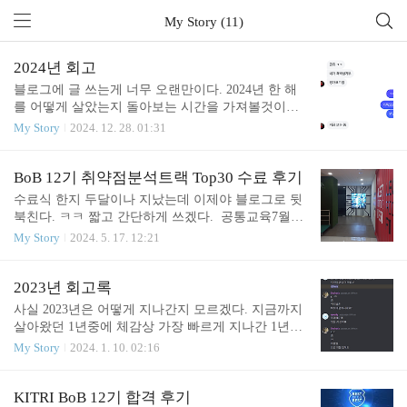
My Story (11)
2024년 회고
블로그에 글 쓰는게 너무 오랜만이다. 2024년 한 해
를 어떻게 살았는지 돌아보는 시간을 가져볼것이다.
1월 ~ 3월비오비 경연단계였다. 프로젝트가 끝나고 2
My Story
2024. 12. 28. 01:31
주 이상의 공백기간이 있었지만 기나긴 트랙교육과
프로젝트로 인해 망가진 정신상태를 되돌리기에는
부족한 시간이었다. 게다가 경연단계 과제도 트랙교
BoB 12기 취약점분석트랙 Top30 수료 후기
육과는 다르게 개빡세게 나와서 프로젝트 이상으로
수료식 한지 두달이나 지났는데 이제야 블로그로 뒷
시간을 때려박아야 Best 10을 노려볼 수 있었다. 이미
북친다. ㅋㅋ 짧고 간단하게 쓰겠다. 공통교육7월에
정상적인 정신상태가 아닌 상태로 시작했었기에 중
교육이 시작되면 가장먼저 하는 교육이다. 일단 밥
My Story
2024. 5. 17. 12:21
반까지는 어찌저찌 비비다가 멘탈 나가서 그냥 다 던
트북부터 야무지게 받아주고.. 공통교육은 2주정도
졌다. 하루종일 침대에서 폰보면서 커뮤니티 돌아댕
진행된다. 이때 다양한 사람들을 알게되고 같이 밥도
기고 유튜브보고 그냥 백수 히키코모리처럼 생활하
먹고 그랬다. 이때가 가장 재밌었던것 같다. 교육 내
2023년 회고록
다가 수업때만 센터 가고 그랬다. 자존감 멘탈 이미
용은 모든 트랙의 내용들을 맛보기로 넓고 얕게 체험
사실 2023년은 어떻게 지나간지 모르겠다. 지금까지
다 개박살나서 바닥을 치고 있었고 누워서 폰만 보니
하는 느낌이었다. 그래도 과제는 은근 많았다. 이때
살아왔던 1년중에 체감상 가장 빠르게 지나간 1년이
까 우울감까..
가 가장 친목질하고 사람들 알아가기 좋을때니까 13
아닐까 싶다. 분명히 무언갈 많이 했고 성과도 가장
My Story
2024. 1. 10. 02:16
기 이상 기수들에겐 공통교육때 다른 사람들과 친해
많이 나오고 가장 힘들기도 했던 1년이었는데 너무
지려는 노력을 많이 하는걸 추천한다. 위 스토리들
정신없이 살아서그런지 강렬하게 기억에 남는것도
은 친목의 흔적들이다. 트랙교육공통교육이 끝나면
없고 아무것도 안했는데 갑자기 1년이 지나간 느낌
KITRI BoB 12기 합격 후기
시작되는 본격적인 트랙 심화 교육이다. 이때부터 본