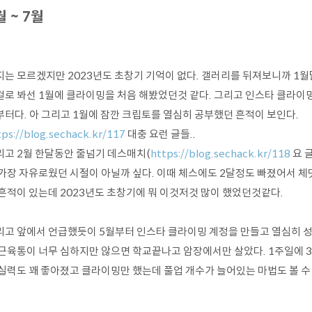
월 ~ 7월
지는 모르겠지만 2023년도 초창기 기억이 없다. 갤러리를 뒤져보니까 1
걸로 봐선 1월에 클라이밍을 처음 해봤었던것 같다. 그리고 인스타 클라이밍
부터다. 아 그리고 1월에 잠깐 크립토를 열심히 공부했던 흔적이 보인다.
tps://blog.sechack.kr/117
대충 요런 글들..
리고 2월 한달동안 줄넘기 데스매치(
https://blog.sechack.kr/118
요 
 가장 자유로웠던 시절이 아닐까 싶다. 이때 체스에도 2달정도 빠졌어서 체닷
 흔적이 있는데 2023년도 초창기에 뭐 이것저것 많이 했었던것같다.
리고 앞에서 언급했듯이 5월부터 인스타 클라이밍 계정을 만들고 열심히 
 근육통이 너무 심하지만 않으면 학교끝나고 암장에서만 살았다. 1주일에 
 실력도 꽤 좋아졌고 클라이밍만 했는데 풀업 개수가 늘어있는 마법도 볼 수