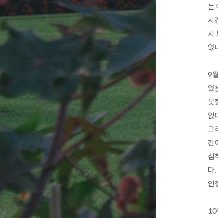
는
시
시
었다
9
었
못
없
그
간
심
다
인
1