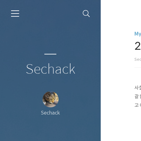
My
Se
Sechack
사
갈
고
Sechack