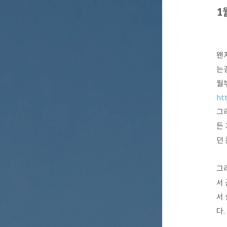
1
왠
는
월
ht
그
든
던
그
서
서
다.