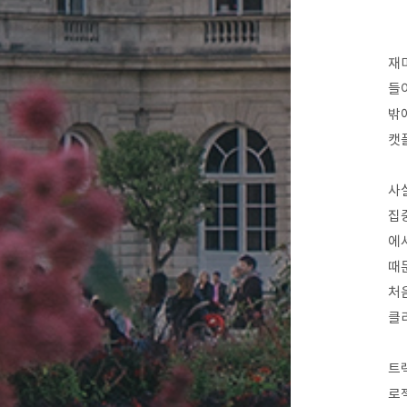
재
들
밖
캣
사
집
에
때
처
클
트
로