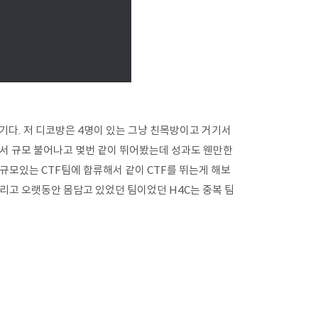
진 계기다. 저 디코방은 4명이 있는 그냥 친목방이고 거기서
면서 규모 불어나고 몇번 같이 뛰어봤는데 성과도 웬만한
규모있는 CTF팀에 합류해서 같이 CTF를 뛰는게 해보
리고 오랫동안 몸담고 있었던 팀이었던 H4C는 중복 팀