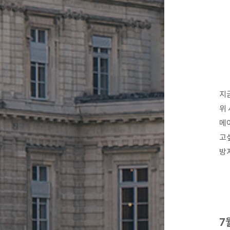
지금
위
메
고
방지
7