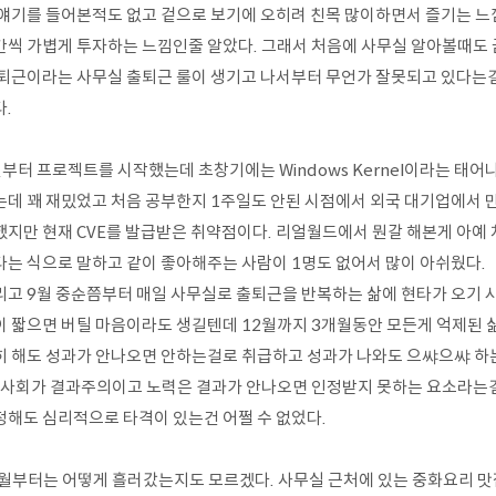
 얘기를 들어본적도 없고 겉으로 보기에 오히려 친목 많이하면서 즐기는 느
간씩 가볍게 투자하는 느낌인줄 알았다. 그래서 처음에 사무실 알아볼때도 굳
 퇴근이라는 사무실 출퇴근 룰이 생기고 나서부터 무언가 잘못되고 있다는걸 
.
월부터 프로젝트를 시작했는데 초창기에는 Windows Kernel이라는 태어
는데 꽤 재밌었고 처음 공부한지 1주일도 안된 시점에서 외국 대기업에서 만
했지만 현재 CVE를 발급받은 취약점이다. 리얼월드에서 뭔갈 해본게 아예
다는 식으로 말하고 같이 좋아해주는 사람이 1명도 없어서 많이 아쉬웠다.
리고 9월 중순쯤부터 매일 사무실로 출퇴근을 반복하는 삶에 현타가 오기 시
이 짧으면 버틸 마음이라도 생길텐데 12월까지 3개월동안 모든게 억제된 
히 해도 성과가 안나오면 안하는걸로 취급하고 성과가 나와도 으쌰으쌰 하는
. 사회가 결과주의이고 노력은 결과가 안나오면 인정받지 못하는 요소라는
정해도 심리적으로 타격이 있는건 어쩔 수 없었다.
0월부터는 어떻게 흘러갔는지도 모르겠다. 사무실 근처에 있는 중화요리 맛