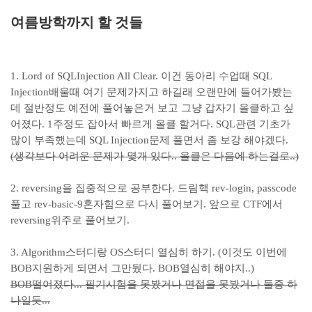
여름방학까지 할
것들
1. Lord of SQLInjection All Clear. 이건 동아리 수업때 SQL
Injection배울때 여기 문제가지고 하길래 오랜만에 들어가봤는
데 절반정도 예전에 풀어놓은거 보고 그냥 갑자기 올클하고 싶
어졌다. 1주정도 잡아서 빠르게 올클 할거다. SQL관련 기초가
많이 부족했는데 SQL Injection문제 풀면서 좀 보강 해야겠다.
(생각보다 어려운 문제가 몇개 있다.. 올클은 다음에 하는걸로..)
2. reversing을 집중적으로 공부한다. 드림핵 rev-login, passcode
풀고 rev-basic-9혼자힘으로 다시 풀어보기. 앞으로 CTF에서
reversing위주로 풀어보기.
3. Algorithm스터디랑 OS스터디 열심히 하기. (이것도 이번에
BOB지원하게 되면서 그만뒀다. BOB열심히 해야지..)
BOB떨어졌다... 필기시험을 못봤거나 면접을 못봤거나 둘중 하
나일듯...