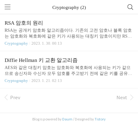
Cryptography (2)
RSA 암호의 원리
RSA는 공개키 암호화 알고리즘이다. 기존의 고전 암호나 블록 암호
는 암호화와 복호화에 같은 키가 사용되는 대칭키 암호이지만 RSA
는 공개키로 누구나 암호화 할 수 있지만 복호화하려면 비밀키가 필
Cryptography
2023. 1. 30. 00:13
요한 비대칭키 암호화 알고리즘이다. 대칭키 암호화 알고리즘은 기
본적으로 암호를 사용하는 사람과 키를 교환해야 한다. 이 과정에서
키가 외부로 유출될 가능성도 있고 사용하는 사람이 많아질수록 키
Diffie Hellman 키 교환 알고리즘
를 많은 사람과 교환해야 한다. 하지만 비대칭키 암호화 알고리즘은
AES와 같은 대칭키 암호는 암호화와 복호화에 사용되는 키가 같으
이러한 키 교환이 필요하지 않다. 상대방에게는 공개키만 주고 상대
므로 송신자와 수신자 모두 암호를 주고받기 전에 같은 키를 공유해
방이 공개키로 암호화한 데이터를 전송하면 가지고 있는 개인키로
야 한다. 따라서 데이터를 교환하기 전에 키 교환이 먼저 이루어져야
Cryptography
2023. 1. 21. 02:13
복호화하면 된다. 키를 공유할 필요가 없으므로 대칭키 암호화 알고
하는데 키 교환 과정에서 통신이 도청당하면 대칭키 암호는 무력화
리즘에 비해서 안전하고 간편하다. RSA는 공개키를 소인수분해해
된다. Diffie Hellman 키 교환 알고리즘은 통신이 도청당할 수 있는
서 비..
공개된 환경에서도 키를 안전하게 교환할 수 있는 알고리즘이다.Dif
Prev
Next
fie Hellman은 이산 로그 문제를 이용한 알고리즘이다. 이산 로그 문
a
x
≡
b
(
mod
p
)
b
a
m
≡
(
mod
)
x
제란 자연수
,
, 정수
에 대해서
를 만족하는 정
a
m
b
a
b
p
p
=
2
127
−
1
127
a
x
p
=
2
−
1
수 x를 구하는 문제이다.
이라 치면
,
,
가 주어진 상
p
a
x
p
b
Blog is powered by
Daum
/ Designed by
Tistory
태로
를 구하라고..
b