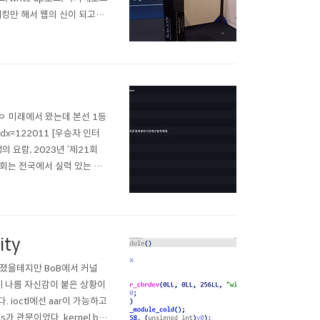
킹만 해서 웹의 신이 되고싶
웹 문제를 업솔빙해봤다. 웹은
부에 없고 일반부에만 ..
ㅇ 미래에서 왔는데 본선 1등
?idx=122011 [우승자 인터
요람, 2023년 ‘제21회
회는 전국에서 실력 있는 학
ity
 던졌을테지만 BoB에서 커널
널에 나름 자신감이 붙은 상황이
 ioctl에선 aar이 가능하고
ass가 관문이었다. kernel ba