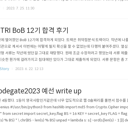
 leak은 LINE CTF 2021 pprofile문제와 비슷한 이이디어로 할 수 있다. copy_to
F
2023. 7. 25. 11:30
수를 반환하는데 invaild한 ..
ITRI BoB 12기 합격 후기
에 떨어졌던 BoB 12기에 합격하게 되었다. 트랙은 취약점분석 트랙이다. 작년에 나
관으로 계셔서 이번에는 어떻게 될지 확신을 할 수 없었는데 다행히 붙여주셨다. 열심히
형 서류는 작년에 썼던걸 그대로 재탕했다. 원래 조금 수정하려고 했었는데 서류 제
비슷한 뭔가에 걸려가지고 침대에만 있다가 그대로 제출하게 되었다. 서류 문항은 총 7개
이다. 총합 7000자 근접하게 써야한다. 자기소개 자기소개는 그냥 초등학교 6학년때
Story
2023. 6. 22. 12:13
관심을 가지고 드림핵 알게되고 대회 나가고 이런 인생 스토리를 그대로 적었다. 뭔가
을 썰로 푼다는..
odegate2023 예선 write up
 4등했다. 1등이 영국사람인거같은데 너무 압도적으로 웹 0솔짜리를 풀면서 점수를 올렸
enius #!/usr/bin/python3 from hashlib import md5 from Crypto.Cipher imp
 * from secret import secret_key,flag BS = 16 KEY = secret_key FLAG = flag 
(s) % BS) * \ chr(BS - len(s) % BS) unpad = lambda s: s[:-ord(s[len(s) - 1:])] 
aw) cipher = AES.new..