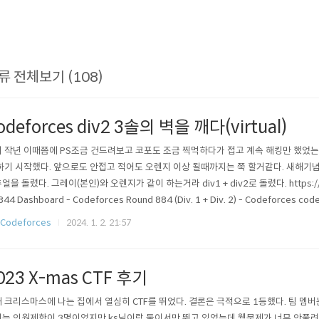
류 전체보기 (108)
odeforces div2 3솔의 벽을 깨다(virtual)
 작년 이때쯤에 PS조금 건드려보고 코포도 조금 찍먹하다가 접고 계속 해킹만 했었는
하기 시작했다. 앞으로도 안접고 적어도 오렌지 이상 될때까지는 쭉 할거같다. 새해기념으로
얼을 돌렸다. 그레이(본인)와 오렌지가 같이 하는거라 div1 + div2로 돌렸다. https://c
844 Dashboard - Codeforces Round 884 (Div. 1 + Div. 2) - Codeforces
보다 매우 만족스러운 결과를 뽑아내서 기분이 좋았다. 태어나서 처음으로 div2이상에서 3솔
/Codeforces
2024. 1. 2. 21:57
){ int a, b; cin >> ..
023 X-mas CTF 후기
 크리스마스에 나는 집에서 열심히 CTF를 뛰었다. 결론은 극적으로 1등했다. 팀 멤버
는 인원제한이 3명이었지만 ks님이랑 둘이서만 뛰고 있었는데 웹문제가 너무 안풀려서