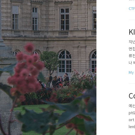
se
CT
트 
K
작년
면접
류전
나 
이내
My 
에 
경험
C
예선
ptG
ort
len
d(r