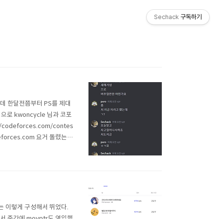
Sechack
구독하기
데 한달전쯤부터 PS를 제대
 kwoncycle 님과 코포
odeforces.com/contes
 codeforces.com 요거 돌렸는데
을 했다. >> t; while
는 이렇게 구성해서 뛰었다.
 중간에 movptr도 영입했