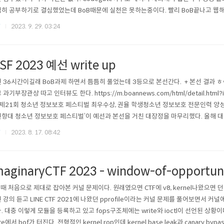
히 공부하기로 결심했었는데 BoB때문에 실천은 못하는중이다. 빨리 BoB끝나고 웹해
 조금이라도 계획을 실천하고자 이번 WACON 2023 Final 청소년부에 출제된 모든 
F
2023. 9. 29. 03:24
년부 일반부 문제 전부 같고 청소년부에 4문제, 일반부에 5문제가 출제되었다. 청소년
ISF 2023 예선 write up
 36시간이길래 BoB과제 하면서 틈틈히 풀었는데 3등으로 본선간다. + 본선 결과 ㅎ
 과기부장관상 따고 인터뷰도 한다. https://m.boannews.com/html/detail.html
 제21회 청소년 정보보호 페스티벌 최우수상, 권율 학생청소년 정보보호 전문인력 양성의 
향대 청소년 정보보호 페스티벌’이 예선과 본선을 거친 대장정을 마무리했다. 올해 대
이 예선에 대m.boannews.com
F
2023. 8. 17. 08:42
maginaryCTF 2023 - window-of-opportun
F때 처음으로 제대로 잡아본 커널 문제이다. 원래였으면 CTF에 v8, kernel나왔으면
 강의 듣고 LINE CTF 2021에 나왔던 pprofile이라는 커널 문제를 풀어보면서 커
. 대충 이렇게 모듈을 등록하고 있고 fops구조체에는 write와 ioctl이 선언된 상황이다.
ite에서 bof가 터진다. 전형적인 kernel rop인데 kernel base leak과 canary byp