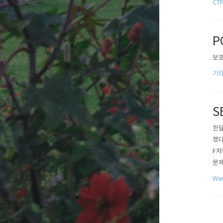
CT
P
보호
기
S
한달
했다
F처
문제
게 
Wa
hac