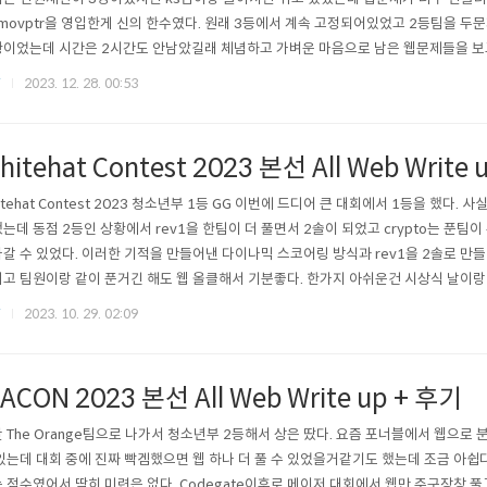
 movptr을 영입한게 신의 한수였다. 원래 3등에서 계속 고정되어있었고 2등팀을 두문
이었는데 시간은 2시간도 안남았길래 체념하고 가벼운 마음으로 남은 웹문제들을 보고 
 기대도 안한 블록체인을 풀어버렸고 이 시점에서 Santa's workshop문제도 70
F
2023. 12. 28. 00:53
막판에 30분남기고 초 비상이 걸렸다. 그리고 위 인증 내역을 보면 알겠지만 극적으로
3등에..
hitehat Contest 2023 본선 All Web Write
itehat Contest 2023 청소년부 1등 GG 이번에 드디어 큰 대회에서 1등을 했다.
는데 동점 2등인 상황에서 rev1을 한팀이 더 풀면서 2솔이 되었고 crypto는 푼팀
갈 수 있었다. 이러한 기적을 만들어낸 다이나믹 스코어링 방식과 rev1을 2솔로 만들
고 팀원이랑 같이 푼거긴 해도 웹 올클해서 기분좋다. 한가지 아쉬운건 시상식 날이랑 HIT
서 시상식때 대만 가있어야 해서 상받는 사진은 못건질거같아서 조금 아쉽긴 하다. (
F
2023. 10. 29. 02:09
. ㅎㅎ 아래에 첨부해뒀다.) 1등은 국방부 장관상을 줘서 과기부장관상 1개(YISF때 딴거
ACON 2023 본선 All Web Write up + 후기
 The Orange팀으로 나가서 청소년부 2등해서 상은 땄다. 요즘 포너블에서 웹으로 
있는데 대회 중에 진짜 빡겜했으면 웹 하나 더 풀 수 있었을거같기도 했는데 조금 아쉽다
 점수였어서 딱히 미련은 없다. Codegate이후로 메이저 대회에서 웹만 주구장창 풀고, 