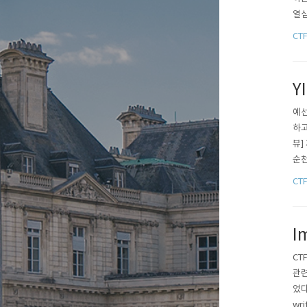
열심
다.
CT
청소
Y
예선
하고
뷰]
순천
생들
CT
I
CT
관련
었다
wr