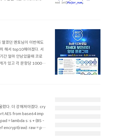
_user함수는 복사 실패한 바이
를 떨궜던 멘토님이 이번에도
 해서 top10해야겠다. 서
출기간 얼마 안남았을때 코로
가 있고 각 문항당 1000자
 처음 C언어 접한 이후 해킹
 나를 소개한다는 느낌보다는
다. 더 강해져야겠다. cry
ort AES from base64 imp
pad = lambda s: s + (BS -
def encrypt(raw): raw = pa