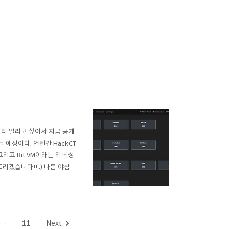
빨리 알리고 싶어서 지금 공개
예정이다. 언젠간 HackCT
리고 Bit VM이라는 리버싱
드리겠습니다!! :) 나름 야심차
ack's wargame. Happy
··
11
Next