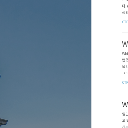
다.
상황
님이
CT
기 
서 
W
Wh
뻔했
올라
그리
겹쳐
CT
았다
W
일단
고 
하는