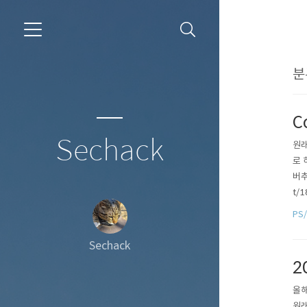
분
C
Sechack
원래
로 
버추
t/1
생각
PS
(t--
Sechack
2
올해
원래