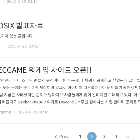
F
2023. 6. 19. 01:17
OSIX 발표자료
되어 있는 글입니다.
타
2023. 4. 26. 20:02
ECGAME 워게임 사이트 오픈!!
전인가 부터 조금씩 만들던 워겜이다. 뭔가 문제 더 채워서 공개하고 싶었는데 그냥 
. 모든 문제는 순수 자체제작이며 앞으로 아이디어 떠오를때마다 문제를 계속해서 만들 
럼 지금은 사라졌지만 문제가 많아지고 사람들에게 많이 알려지길 기대하고 있다. 아 그
 퍼블따고 Sechack#1869 여기로 Discord DM주면 원하시는 치킨 한마리 공짜로 
만든 문제라 풀어달라고 치킨까지 거는 모습... https://ctf.sechack.kr SECGAME Sech
rgame
2023. 4. 23. 00:18
king~~ ctf.sechack.kr 많이 풀어주세요!!
Prev
1
2
3
4
5
·