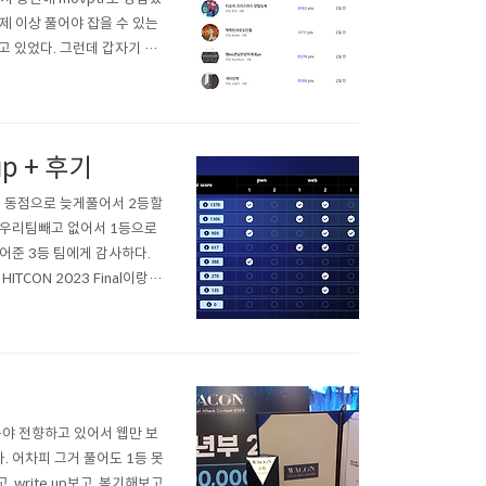
제 이상 풀어야 잡을 수 있는
있었다. 그런데 갑자기 ks
%이상 풀린 상황이었기에 갑자
 끝나기 7분전에 플래그를 따
 up + 후기
 사실 동점으로 늦게풀어서 2등할
이 우리팀빼고 없어서 1등으로
어준 3등 팀에게 감사하다.
CON 2023 Final이랑
시상식엔 없었지만 사진은 받
), 국방부..
분야 전향하고 있어서 웹만 보
. 어차피 그거 풀어도 1등 못
write up보고, 복기해보고