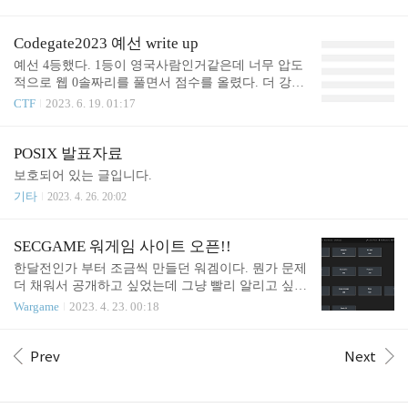
2021 pprofile문제와 비슷한 이이디어로 할 수 있다. c
지 확신을 할 수 없었는데 다행히 붙여주셨다. 열심
opy_to_user함수는 복사 실패한 바이트 수를 반환하
히 해서 top10해야겠다. 서류전형 서류는 작년에 썼
는데 invaild한 ..
던걸 그대로 재탕했다. 원래 조금 수정하려고 했었는
Codegate2023 예선 write up
데 서류 제출기간 얼마 안남았을때 코로나 비슷한 뭔
예선 4등했다. 1등이 영국사람인거같은데 너무 압도
가에 걸려가지고 침대에만 있다가 그대로 제출하게
적으로 웹 0솔짜리를 풀면서 점수를 올렸다. 더 강해
되었다. 서류 문항은 총 7개가 있고 각 문항당 1000자
져야겠다. cryptGenius #!/usr/bin/python3 from hashlib
CTF
2023. 6. 19. 01:17
이내이다. 총합 7000자 근접하게 써야한다. 자기소개
import md5 from Crypto.Cipher import AES from base6
자기소개는 그냥 초등학교 6학년때 처음 C언어 접한
4 import * from secret import secret_key,flag BS = 16 K
이후 해킹에 관심을 가지고 드림핵 알게되고 대회 나
EY = secret_key FLAG = flag pad = lambda s: s + (BS -
POSIX 발표자료
가고 이런 인생 스토리를 그대로 적었다. 뭔가 나를
len(s) % BS) * \ chr(BS - len(s) % BS) unpad = lambda
보호되어 있는 글입니다.
소개한다는 느낌보다는 경험을 썰로 푼다는..
s: s[:-ord(s[len(s) - 1:])] def encrypt(raw): raw = pad(ra
기타
2023. 4. 26. 20:02
w) cipher = AES.new..
SECGAME 워게임 사이트 오픈!!
한달전인가 부터 조금씩 만들던 워겜이다. 뭔가 문제
더 채워서 공개하고 싶었는데 그냥 빨리 알리고 싶어
서 지금 공개했다. 모든 문제는 순수 자체제작이며
Wargame
2023. 4. 23. 00:18
앞으로 아이디어 떠오를때마다 문제를 계속해서 만
들 예정이다. 언젠간 HackCTF처럼 지금은 사라졌지
만 문제가 많아지고 사람들에게 많이 알려지길 기대
Prev
Next
하고 있다. 아 그리고 Bit VM이라는 리버싱 문제 퍼
블따고 Sechack#1869 여기로 Discord DM주면 원하시
는 치킨 한마리 공짜로 드리겠습니다!! :) 나름 야심