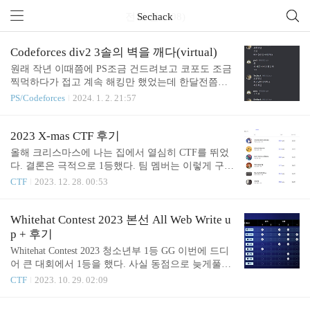
전체 글 (108)
Sechack
Codeforces div2 3솔의 벽을 깨다(virtual)
원래 작년 이때쯤에 PS조금 건드려보고 코포도 조금
찍먹하다가 접고 계속 해킹만 했었는데 한달전쯤부
터 PS를 제대로 하기 시작했다. 앞으로도 안접고 적
PS/Codeforces
2024. 1. 2. 21:57
어도 오렌지 이상 될때까지는 쭉 할거같다. 새해기념
으로 kwoncycle 님과 코포 버추얼을 돌렸다. 그레이
(본인)와 오렌지가 같이 하는거라 div1 + div2로 돌렸
2023 X-mas CTF 후기
다. https://codeforces.com/contest/1844 Dashboard - Cod
올해 크리스마스에 나는 집에서 열심히 CTF를 뛰었
eforces Round 884 (Div. 1 + Div. 2) - Codeforces codefo
다. 결론은 극적으로 1등했다. 팀 멤버는 이렇게 구성
rces.com 요거 돌렸는데 생각보다 매우 만족스러운
해서 뛰었다. 원래는 인원제한이 3명이었지만 ks님이
CTF
2023. 12. 28. 00:53
결과를 뽑아내서 기분이 좋았다. 태어나서 처음으로
랑 둘이서만 뛰고 있었는데 웹문제가 너무 안풀려서
div2이상에서 3솔을 했다. >> t; while(t--){ int a, b; cin
중간에 movptr도 영입했다. movptr을 영입한게 신의
>> ..
한수였다. 원래 3등에서 계속 고정되어있었고 2등팀
Whitehat Contest 2023 본선 All Web Write u
을 두문제 이상 풀어야 잡을 수 있는 상황이었는데
p + 후기
시간은 2시간도 안남았길래 체념하고 가벼운 마음으
Whitehat Contest 2023 청소년부 1등 GG 이번에 드디
로 남은 웹문제들을 보고 있었다. 그런데 갑자기 ks님
어 큰 대회에서 1등을 했다. 사실 동점으로 늦게풀어
이 기대도 안한 블록체인을 풀어버렸고 이 시점에서
서 2등할뻔했는데 동점 2등인 상황에서 rev1을 한팀
CTF
2023. 10. 29. 02:09
Santa's workshop문제도 70%이상 풀린 상황이었기에
이 더 풀면서 2솔이 되었고 crypto는 푼팀이 우리팀빼
갑자기 막판에 30분남기고 초 비상이 걸렸다. 그리고
고 없어서 1등으로 올라갈 수 있었다. 이러한 기적을