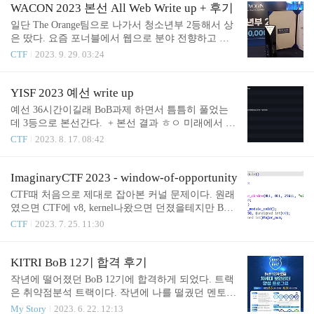
위 인증 내역을 보면 알겠지만 극적으로 끝나기 7분
만들어낸 다이나믹 스코어링 방식과 rev1을 2솔로 만
WACON 2023 본선 All Web Write up + 후기
전에 플래그를 따서 3등에..
들어준 3등 팀에게 감사하다. 그리고 팀원이랑 같이
일단 The Orange팀으로 나가서 청소년부 2등해서 상
푼거긴 해도 웹 올클해서 기분좋다. 한가지 아쉬운건
은 땄다. 요즘 포너블에서 웹으로 분야 전향하고 있
시상식 날이랑 HITCON 2023 Final이랑 겹쳐서 시상
어서 웹만 보고 있는데 대회 중에 진짜 빡겜했으면
CTF
2023. 9. 29. 03:24
식때 대만 가있어야 해서 상받는 사진은 못건질거같
웹 하나 더 풀 수 있었을거같기도 했는데 조금 아쉽
아서 조금 아쉽긴 하다. (시상식엔 없었지만 사진은
다. 어차피 그거 풀어도 1등 못하는 점수였어서 딱히
받았다. ㅎㅎ 아래에 첨부해뒀다.) 1등은 국방부 장관
미련은 없다. Codegate이후로 메이저 대회에서 웹만
YISF 2023 예선 write up
상을 줘서 과기부장관상 1개(YISF때 딴거), 국방부..
주구장창 풀고, write up보고, 복기해보고 열심히 공
예선 36시간이길래 BoB과제 하면서 틈틈히 풀었는
부하기로 결심했었는데 BoB때문에 실천은 못하는중
데 3등으로 본선간다. + 본선 결과 ㅎㅇ 미래에서 왔
이다. 빨리 BoB끝나고 웹해킹만 해서 웹의 신이 되고
는데 본선 1등하고 과기부장관상 따고 인터뷰도 한
CTF
2023. 8. 17. 08:42
싶다. 조금이라도 계획을 실천하고자 이번 WACON 2
다. https://m.boannews.com/html/detail.html?idx=12201
023 Final 청소년부에 출제된 모든 웹 문제를 업솔빙
1 [우승자 인터뷰] 제21회 청소년 정보보호 페스티벌
해봤다. 웹은 청소년부 일반부 문제 전부 같고 청소
최우수상, 권율 학생청소년 정보보호 전문인력 양성
ImaginaryCTF 2023 - window-of-opportunity
년부에 4문제, 일반부에 5문제가 출제되었다. 청소년
의 요람, 2023년 ‘제21회 순천향대 청소년 정보보호
CTF때 처음으로 제대로 잡아본 커널 문제이다. 원래
부에 없고 일반부에만 ..
페스티벌’이 예선과 본선을 거친 대장정을 마무리했
였으면 CTF에 v8, kernel나왔으면 던졌을테지만 BoB
다. 올해 대회는 전국에서 실력 있는 학생들이 예선
에서 커널 관련 강의 듣고 LINE CTF 2021에 나왔던
CTF
2023. 7. 25. 11:30
에 대m.boannews.com
pprofile이라는 커널 문제를 풀어보면서 커널에 나름
자신감이 붙은 상황이었다. 대충 이렇게 모듈을 등록
하고 있고 fops구조체에는 write와 ioctl이 선언된 상
KITRI BoB 12기 합격 후기
황이다. ioctl에선 aar이 가능하고 write에서 bof가 터
작년에 떨어졌던 BoB 12기에 합격하게 되었다. 트랙
진다. 전형적인 kernel rop인데 kernel base leak과 canar
은 취약점분석 트랙이다. 작년에 나를 떨궜던 멘토님
y bypass가 관문이었다. kernel base leak은 LINE CTF
이 이번에도 면접관으로 계셔서 이번에는 어떻게 될
My Story
2023. 6. 22. 12:13