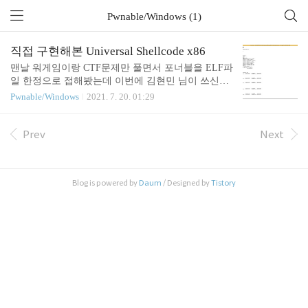
Pwnable/Windows (1)
직접 구현해본 Universal Shellcode x86
맨날 워게임이랑 CTF문제만 풀면서 포너블을 ELF파
일 한정으로 접해봤는데 이번에 김현민 님이 쓰신
"윈도우 시스템 해킹 가이드 버그헌팅과 익스플로
Pwnable/Windows
2021. 7. 20. 01:29
잇" 이라는 책을 사서 처음 윈도우 포너블을 접해보
았다. Stack buffer overflow를 이용한 공격 방법은 EL
F익스랑 크게 다르지 않았다. 책 안보고 혼자서 해봐
Prev
Next
도 될정도로 매우 유사하다. 하지만 buffer overflow공
격에 필요한 shellcode를 만드는 과정이 리눅스와는
많이 달라서 흥미로웠다. Universal Shellcode가 필요
Blog is powered by
Daum
/ Designed by
Tistory
한 이유는 쉘코드 상에서 WinAPI함수들을 호출해서
사용하려면 해당 함수들의 주소를 알아야 한다. 하지
만 Windows7 이상의 버전에서는 WinAPI함수들이 포
함되어있는 kernel32.dll의 상위 ..