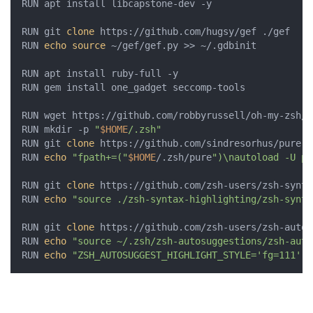
RUN apt install libcapstone-dev -y

RUN git 
clone
 https://github.com/hugsy/gef ./gef

RUN 
echo
source
 ~/gef/gef.py >> ~/.gdbinit

RUN apt install ruby-full -y

RUN gem install one_gadget seccomp-tools

RUN wget https://github.com/robbyrussell/oh-my-zsh/r
RUN mkdir -p 
"
$HOME
/.zsh"
RUN git 
clone
 https://github.com/sindresorhus/pure.g
RUN 
echo
"fpath+=("
$HOME
/.zsh/pure
")\nautoload -U pr
RUN git 
clone
 https://github.com/zsh-users/zsh-synta
RUN 
echo
"source ./zsh-syntax-highlighting/zsh-synta
RUN git 
clone
 https://github.com/zsh-users/zsh-autos
RUN 
echo
"source ~/.zsh/zsh-autosuggestions/zsh-auto
RUN 
echo
"ZSH_AUTOSUGGEST_HIGHLIGHT_STYLE='fg=111'"
 