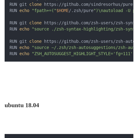
RUN git 
clone
 https://github.com/sindresorhus/pure.g
RUN 
echo
"fpath+=("
$HOME
/.zsh/pure
")\nautoload -U pr
RUN git 
clone
 https://github.com/zsh-users/zsh-synta
RUN 
echo
"source ./zsh-syntax-highlighting/zsh-synta
RUN git 
clone
 https://github.com/zsh-users/zsh-autos
RUN 
echo
"source ~/.zsh/zsh-autosuggestions/zsh-auto
RUN 
echo
"ZSH_AUTOSUGGEST_HIGHLIGHT_STYLE='fg=111'"
 
ubuntu 18.04