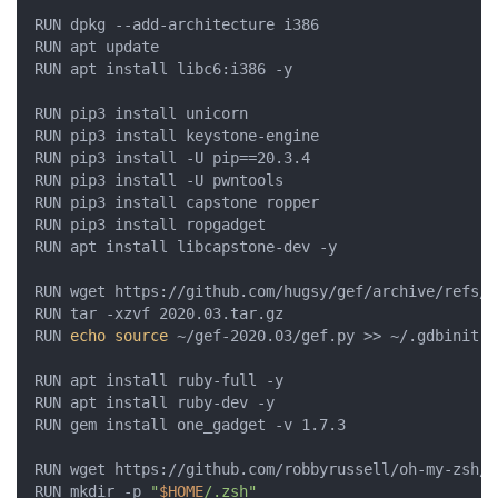
RUN dpkg --add-architecture i386

RUN apt update

RUN apt install libc6:i386 -y

RUN pip3 install unicorn

RUN pip3 install keystone-engine

RUN pip3 install -U pip==20.3.4

RUN pip3 install -U pwntools

RUN pip3 install capstone ropper

RUN pip3 install ropgadget

RUN apt install libcapstone-dev -y

RUN wget https://github.com/hugsy/gef/archive/refs/t
RUN tar -xzvf 2020.03.tar.gz

RUN 
echo
source
 ~/gef-2020.03/gef.py >> ~/.gdbinit

RUN apt install ruby-full -y

RUN apt install ruby-dev -y

RUN gem install one_gadget -v 1.7.3

RUN wget https://github.com/robbyrussell/oh-my-zsh/r
RUN mkdir -p 
"
$HOME
/.zsh"