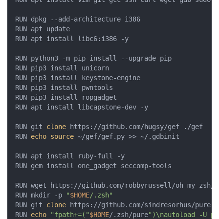
RUN dpkg --add-architecture i386

RUN apt update

RUN apt install libc6:i386 -y

RUN python3 -m pip install --upgrade pip

RUN pip3 install unicorn

RUN pip3 install keystone-engine

RUN pip3 install pwntools

RUN pip3 install ropgadget

RUN apt install libcapstone-dev -y

RUN git 
clone
 https://github.com/hugsy/gef ./gef

RUN 
echo
source
 ~/gef/gef.py >> ~/.gdbinit

RUN apt install ruby-full -y

RUN gem install one_gadget seccomp-tools

RUN wget https://github.com/robbyrussell/oh-my-zsh/r
RUN mkdir -p 
"
$HOME
/.zsh"
RUN git 
clone
 https://github.com/sindresorhus/pure.g
RUN 
echo
"fpath+=("
$HOME
/.zsh/pure
")\nautoload -U pr