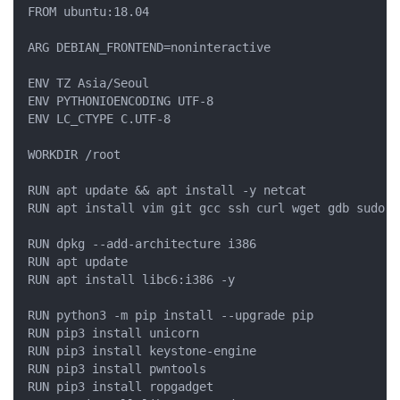
FROM ubuntu:18.04

ARG DEBIAN_FRONTEND=noninteractive

ENV TZ Asia/Seoul

ENV PYTHONIOENCODING UTF-8

ENV LC_CTYPE C.UTF-8

WORKDIR /root

RUN apt update && apt install -y netcat

RUN apt install vim git gcc ssh curl wget gdb sudo z
RUN dpkg --add-architecture i386

RUN apt update

RUN apt install libc6:i386 -y

RUN python3 -m pip install --upgrade pip

RUN pip3 install unicorn

RUN pip3 install keystone-engine

RUN pip3 install pwntools

RUN pip3 install ropgadget
