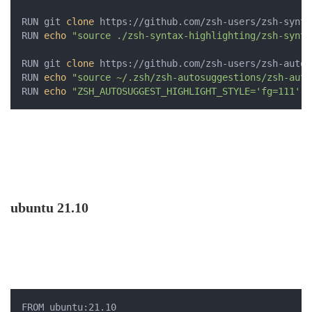
RUN git 
clone
 https://github.com/zsh-users/zsh-synta
RUN 
echo
"source ./zsh-syntax-highlighting/zsh-synta
RUN git 
clone
 https://github.com/zsh-users/zsh-autos
RUN 
echo
"source ~/.zsh/zsh-autosuggestions/zsh-auto
RUN 
echo
"ZSH_AUTOSUGGEST_HIGHLIGHT_STYLE='fg=111'"
 
ubuntu 21.10
FROM ubuntu:21.10
