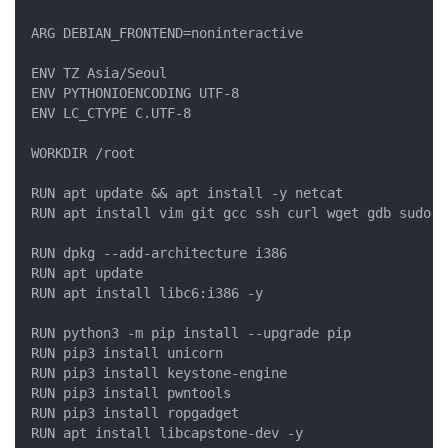
ARG DEBIAN_FRONTEND=noninteractive

ENV TZ Asia/Seoul

ENV PYTHONIOENCODING UTF-8

ENV LC_CTYPE C.UTF-8

WORKDIR /root

RUN apt update && apt install -y netcat

RUN apt install vim git gcc ssh curl wget gdb sudo z
RUN dpkg --add-architecture i386

RUN apt update

RUN apt install libc6:i386 -y

RUN python3 -m pip install --upgrade pip

RUN pip3 install unicorn

RUN pip3 install keystone-engine

RUN pip3 install pwntools

RUN pip3 install ropgadget

RUN apt install libcapstone-dev -y
