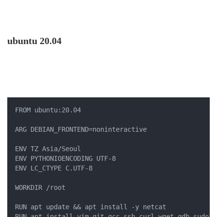
ubuntu 20.04
FROM ubuntu:20.04

ARG DEBIAN_FRONTEND=noninteractive

ENV TZ Asia/Seoul

ENV PYTHONIOENCODING UTF-8

ENV LC_CTYPE C.UTF-8

WORKDIR /root

RUN apt update && apt install -y netcat

RUN apt install vim git gcc ssh curl wget gdb sudo z