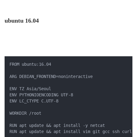
ubuntu 16.04
FROM ubuntu:16.04

ARG DEBIAN_FRONTEND=noninteractive

ENV TZ Asia/Seoul

ENV PYTHONIOENCODING UTF-8

ENV LC_CTYPE C.UTF-8

WORKDIR /root

RUN apt update && apt install -y netcat

RUN apt update && apt install vim git gcc ssh curl w