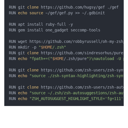
RUN git 
clone
 https://github.com/hugsy/gef ./gef

RUN 
echo
source
 ~/gef/gef.py >> ~/.gdbinit

RUN apt install ruby-full -y

RUN gem install one_gadget seccomp-tools

RUN wget https://github.com/robbyrussell/oh-my-zsh/r
RUN mkdir -p 
"
$HOME
/.zsh"
RUN git 
clone
 https://github.com/sindresorhus/pure.g
RUN 
echo
"fpath+=("
$HOME
/.zsh/pure
")\nautoload -U pr
RUN git 
clone
 https://github.com/zsh-users/zsh-synta
RUN 
echo
"source ./zsh-syntax-highlighting/zsh-synta
RUN git 
clone
 https://github.com/zsh-users/zsh-autos
RUN 
echo
"source ~/.zsh/zsh-autosuggestions/zsh-auto
RUN 
echo
"ZSH_AUTOSUGGEST_HIGHLIGHT_STYLE='fg=111'"
 