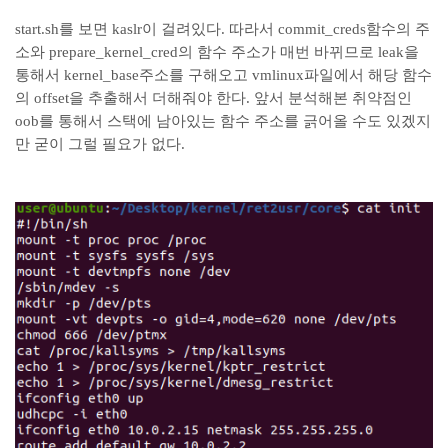
start.sh를 보면 kaslr이 걸려있다. 따라서 commit_creds함수의 주
소와 prepare_kernel_cred의 함수 주소가 매번 바뀌므로 leak을
통해서 kernel_base주소를 구해오고 vmlinux파일에서 해당 함수
의 offset을 추출해서 더해줘야 한다. 앞서 분석해본 취약점인
oob를 통해서 스택에 남아있는 함수 주소를 긁어올 수도 있겠지
만 굳이 그럴 필요가 없다.