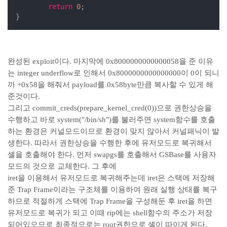
return
0
;

}
완성된 exploit이다. 마지막에 0x8000000000000058을 준 이유
는 integer underflow로 인해서 0x8000000000000000이 0이 되니
까 +0x58을 해줘서 payload를 0x58byte만큼 복사할 수 있게 해
준것이다.
그리고 commit_creds(prepare_kernel_cred(0))으로 권한상승을
수행하고 바로 system("/bin/sh")를 불러주면 system함수를 호출
하는 환경은 커널모드이므로 환경이 맞지 않아서 커널패닉이 발
생한다. 따라서 권한상승을 수행한 후에 유저모드로 복귀해서
셸을 호출해야 한다. 먼저 swapgs를 호출해서 GSBase를 사용자
모드의 것으로 교체한다. 그 후에
iret을 이용해서 유저모드로 복귀해주는데 iret은 스택에 저장해
준 Trap Frame이라는 구조체를 이용하여 원래 실행 상태를 복구
하므로 적절하게 스택에 Trap Frame을 구성해둔 후 iret을 하면
유저모드로 복귀가 되고 이때 rip에는 shell함수의 주소가 저장
되어있으므로 최종적으로는 root권한으로 셸이 따이게 된다.