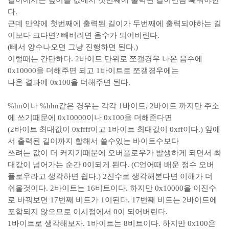
길이에서는 덮어쓸 값에서 첫번째에 출력된 길이만큼 빼줘야한
다.
근데 만약에 첫번째에 출력된 길이가 두번째에 출력되야하는 길
이보다 크다면? 빼버리면 음수가 되어버린다.
(빼서 양수나오면 그냥 진행하면 된다.)
이럴때는 간단하다. 2바이트 단위로 쪼갤경우 나온 음수에
0x10000을 더해주면 되고 1바이트로 쪼갤경우에는
나온 결과에 0x100을 더해주면 된다.
%hn이나 %hhn같은 경우는 각각 1바이트, 2바이트 까지만 주소
에 쓰기때문에 0x10000이나 0x100을 더해준다면
(2바이트 최대값이 0xffff이고 1바이트 최대값이 0xff이다.) 앞에
서 출력된 길이까지 합해서 쓸수있는 바이트수보다
쓰려는 값이 더 커지기때문에 오버플로우가 발생하게 되면서 최
대값이 넘어가는 순간 0이되게 된다. (C언어때 배운 정수 오버
플로우라고 생각하면 쉽다.) 2진수로 생각해본다면 이해가 더
쉬울것이다. 2바이트는 16비트이다. 하지만 0x10000을 이진수
로 바꿔보면 17번째 비트가 1이된다. 17번째 비트는 2바이트에
포함되지 않으므로 이시점에서 0이 되어버린다.
1바이트로 생각해보자. 1바이트는 8비트이다. 하지만 0x100은