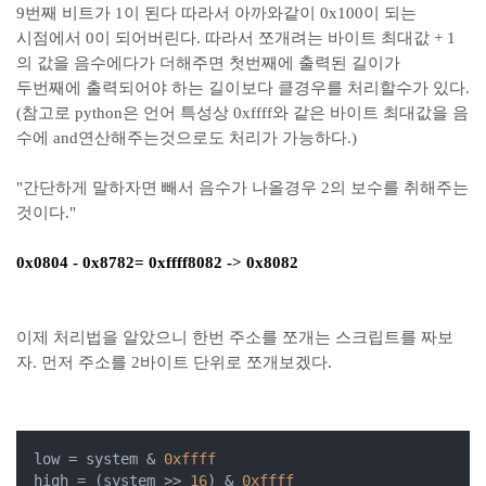
9번째 비트가 1이 된다 따라서 아까와같이 0x100이 되는
시점에서 0이 되어버린다. 따라서 쪼개려는 바이트 최대값 + 1
의 값을 음수에다가 더해주면 첫번째에 출력된 길이가
두번째에 출력되어야 하는 길이보다 클경우를 처리할수가 있다.
(참고로 python은 언어 특성상 0xffff와 같은 바이트 최대값을 음
수에 and연산해주는것으로도 처리가 가능하다.)
"간단하게 말하자면 빼서 음수가 나올경우 2의 보수를 취해주는
것이다."
0x0804 -
0x8782
= 0xffff8082 -> 0x8082
이제 처리법을 알았으니 한번 주소를 쪼개는 스크립트를 짜보
자. 먼저 주소를 2바이트 단위로 쪼개보겠다.
low = system & 
0xffff
high = (system >> 
16
) & 
0xffff