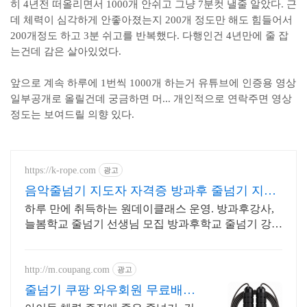
히 4년전 떠올리면서 1000개 안쉬고 그냥 7분컷 낼줄 알았다. 근
데 체력이 심각하게 안좋아졌는지 200개 정도만 해도 힘들어서
200개정도 하고 3분 쉬고를 반복했다. 다행인건 4년만에 줄 잡
는건데 감은 살아있었다.
앞으로 계속 하루에 1번씩 1000개 하는거 유튜브에 인증용 영상
일부공개로 올릴건데 궁금하면 머... 개인적으로 연락주면 영상
정도는 보여드릴 의향 있다.
https://k-rope.com
광고
음악줄넘기 지도자 자격증 방과후 줄넘기 지도
자 양성
하루 만에 취득하는 원데이클래스 운영. 방과후강사,
늘봄학교 줄넘기 선생님 모집 방과후학교 줄넘기 강사
자격 연수. 지도자 자격증 취득. 강사 활동을 시작하세
요
http://m.coupang.com
광고
줄넘기 쿠팡 와우회원 무료배송
으로