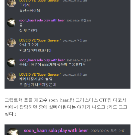
크립토핵 올클 개고수 soon_haari랑 크리스마스 CTF팀 디코서
버에서 잡담하던 중에 살빼야된다는 얘기가 나오고 (키도 크고
싶다.)