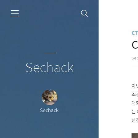
CT
C
Se
Sechack
이번
조
대
Sechack
는
신