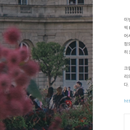
이번
씩 
어서
정
히
크립
리
다.
ht