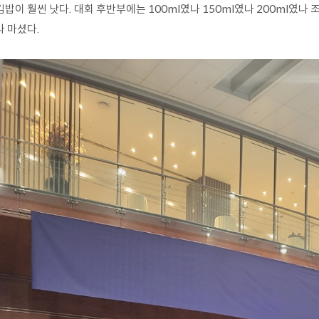
밥이 훨씬 낫다. 대회 후반부에는 100ml였나 150ml였나 200ml였
나 마셨다.