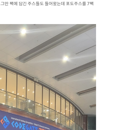
나 조그만 팩에 담긴 주스들도 들어왔는데 포도주스를 7팩