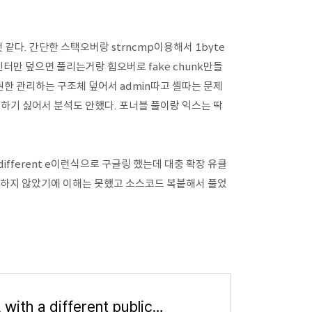
같다. 간단한 스택오버랑 strncmp이용해서 1byte
함수포인터만 덮으면 풀리는거랑 힙오버로 fake chunk만들
권한 관리하는 구조체 덮어서 admin따고 셸따는 문제
하기 싫어서 분석도 안했다. 포너블 풀이랑 익스는 딱
ifferent e이런식으로 구글링 했는데 대충 확장 유클
탄탄하지 않았기에 이해는 못했고 소스코드 복붙해서 풀었
CTF Generator for RSA with a different public exponent and the same modulus (N)