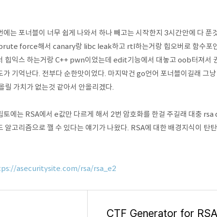
에는 포너블이 너무 쉽게 나와서 하나 빼고는 시작한지 3시간안에 다 푼것 
brute force해서 canary랑 libc leak하고 rtl하는거랑 힙오버로 
 힙익스 하는거랑 C++ pwn이었는데 edit기능에서 대놓고 oob터져서 
도가 기억난다. 전부다 순한맛이었다. 마지막건 go언어 포너블이길래 그냥 
 올릴 가치가 없는것 같아서 안올리겠다.
토에는 RSA에서 e값만 다르게 해서 2번 암호화를 한걸 주길래 대충 rsa d
드 알고리즘으로 깰 수 있다는 얘기가 나왔다. RSA에 대한 배경지식이 
tps://asecuritysite.com/rsa/rsa_e2