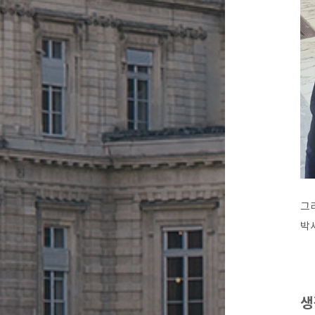
그
박
생