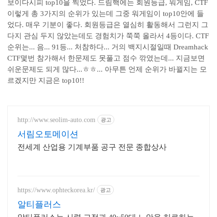
보이다시피 top10을 찍었다. 드림핵에는 회원등급, 워게임, CTF
이렇게 총 3가지의 순위가 있는데 그중 워게임이 top10안에 들
었다. 매우 기분이 좋다. 회원등급은 열심히 활동해서 그런지 그
다지 관심 두지 않았는데도 경험치가 쭉쭉 올라서 4등이다. CTF
순위는... 음... 91등... 처참하다... 거의 백지시절일때 Dreamhack
CTF몇번 참가해서 한문제도 못풀고 점수 깎였는데... 지금보면
쉬운문제도 되게 많다...ㅎㅎ... 아무튼 언제 순위가 바뀔지는 모
르겠지만 지금은 top10!!
http://www.seolim-auto.com
광고
서림오토메이션
전세계 산업용 기계부품 공구 전문 종합상사
https://www.ophteckorea.kr/
광고
알티플러스