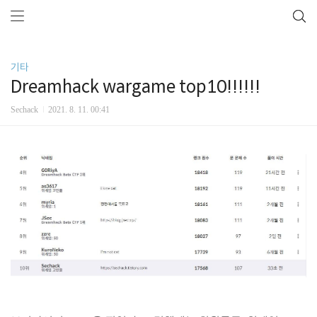
기타
Dreamhack wargame top10!!!!!!
Sechack
2021. 8. 11. 00:41